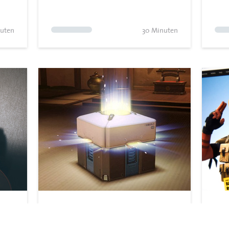
uten
30 Minuten
Was es mit Lootboxen auf sich
Fre
hat
Kapi