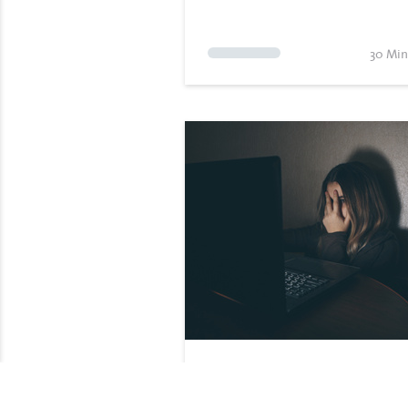
30 Min
Cyber-Grooming, Cyber-
Mobbing und Hate Speech