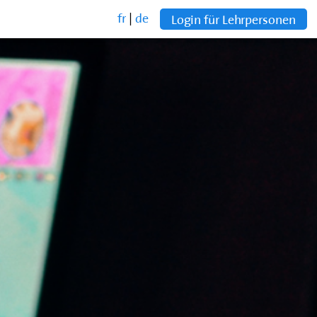
fr
|
de
Login für Lehrpersonen