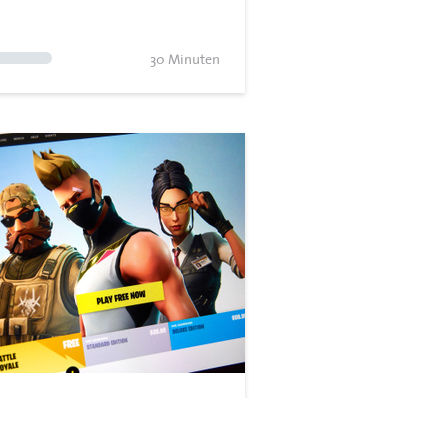
30 Minuten
e-to-Play und Ingame-Käufe
tel 5