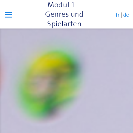
Modul 1 –
Genres und
fr
|
de
Spielarten